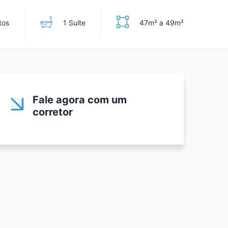
tos
1 Suíte
47m² a 49m²
Fale agora com um
corretor