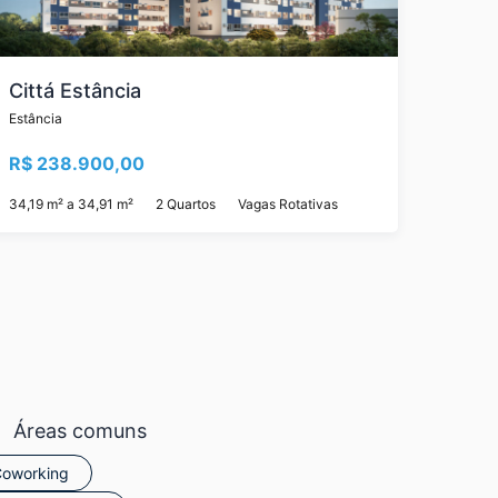
Cittá Estância
Estância
R$ 238.900,00
34,19 m² a 34,91 m²
2 Quartos
Vagas Rotativas
Áreas comuns
oworking