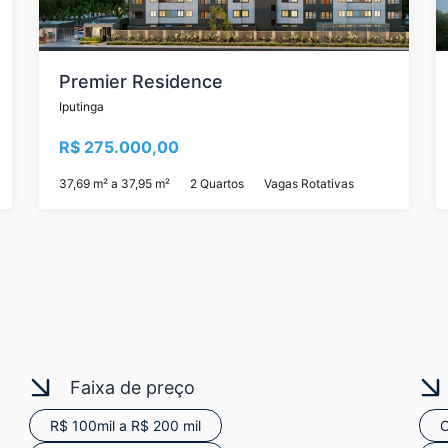
Premier Residence
Iputinga
R$ 275.000,00
37,69 m² a 37,95 m²
2 Quartos
Vagas Rotativas
Faixa de preço
R$ 100mil a R$ 200 mil
C