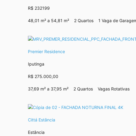
R$ 232199
48,01 m² a 54,81 m²
2 Quartos
1 Vaga de Garage
Premier Residence
Iputinga
R$ 275.000,00
37,69 m² a 37,95 m²
2 Quartos
Vagas Rotativas
Cittá Estância
Estância